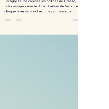
🕊️Du linge au lever du soleil : les
secrets d’un ménage cinq étoiles
Lorsque l’aube caresse les collines de Grasse,
notre équipe s’éveille. Chez Parfum de Vacances,
chaque lever du soleil est une promesse de
perfection : linge immaculé, propreté éclatante,
attention invisible. Découvrez les secrets d’un
ménage cinq étoiles, où chaque geste devient un
acte d’amour pour la maison et pour l’hôte.