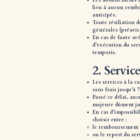
Les abonnements m
lieu à aucun rembo
anticipée.
Toute résiliation 
générales (préavis 
En cas de faute av
d’exécution du ser
temporis.
2. Service
Les services à la c
sans frais jusqu’à 
Passé ce délai, au
majeure dûment just
En cas d’impossibil
choisir entre :
le remboursement i
ou le report du ser