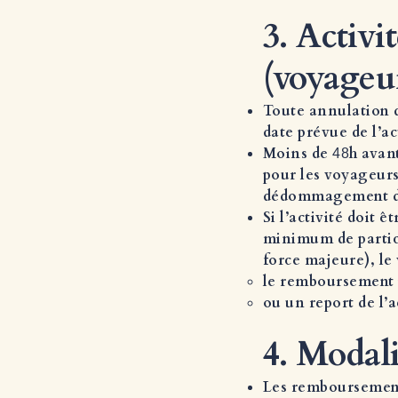
3. Activi
(voyageu
Toute annulation d
date prévue de l’ac
Moins de
h avan
48
pour les voyageurs
dédommagement de
Si l’activité doit
minimum de partici
force majeure), le
le remboursement i
ou un report de l’a
4. Modal
Les remboursement