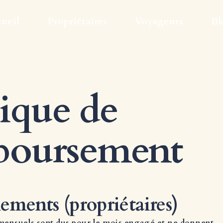
ueil
Propriétaires
Voyageurs
Bl
tique de
boursement
ements (propriétaires)