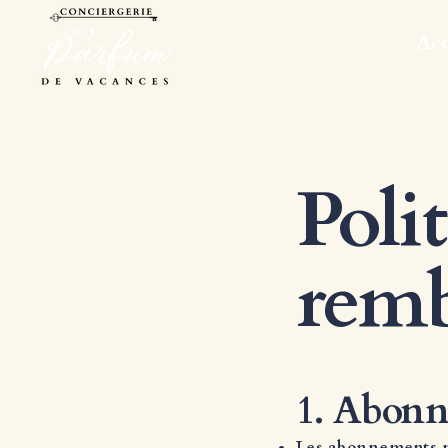
Acc
Poli
rem
1. Abonn