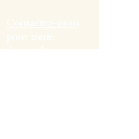
Contactez-nous
pour toute
demande ou
information
complémentaire.
Politique de confidentialité
Politique relative aux Cookies
Déclaration d'accessibilité
Conditions générales
Politique de remboursement