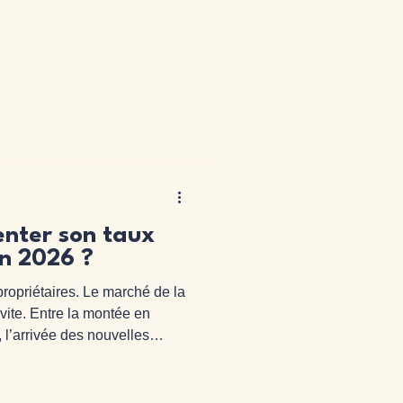
ter son taux
en 2026 ?
ropriétaires. Le marché de la
vite. Entre la montée en
 l’arrivée des nouvelles
lation qui impacte le
et la concurrence de plus en
g ou Abritel, augmenter son