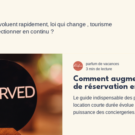
oluent rapidement, loi qui change , tourisme
ctionner en continu ?
parfum de vacances
3 min de lecture
Comment augmen
de réservation 
Le guide indispensable des p
location courte durée évolue 
puissance des conciergeries,
réglementations locales, l’inf
comportement des voyageurs 
plus forte sur Airbnb, Bookin