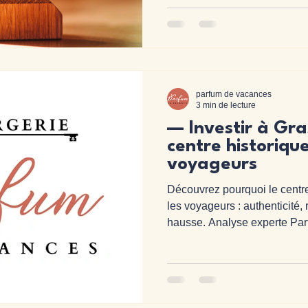
taux de réservation en 2026 
stratégique . Bonne nouvelle 
performance sont clairs. Ils 
parfum de vacances
3 min de lecture
— Investir à Gra
centre historique
voyageurs
Découvrez pourquoi le centre
les voyageurs : authenticité, 
hausse. Analyse experte Par