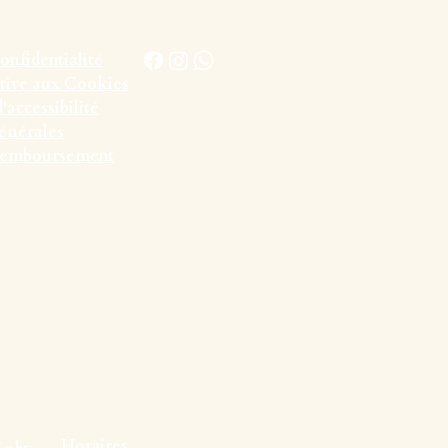
confidentialité
ative aux Cookies
conciergerie@parfum-vacances.fr
'accessibilité
07.52.02.31.06
énérales
 remboursement
Horaires