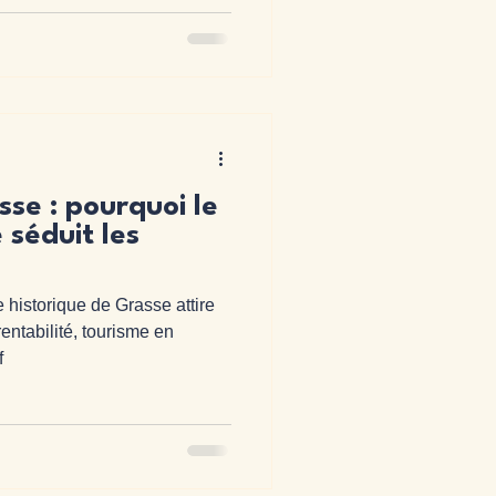
est devenu un véritable enjeu
: en 2026, les leviers de
reposent
sse : pourquoi le
 séduit les
 historique de Grasse attire
rentabilité, tourisme en
f