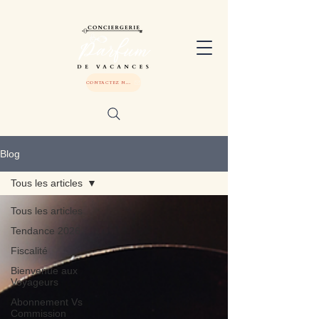
CONTACTEZ NOUS
Blog
Tous les articles
Tous les articles
Tendance 2026
Fiscalité
Bienvenue aux
Voyageurs
Abonnement Vs
Commission