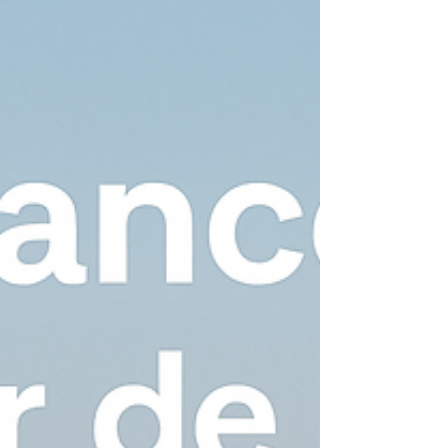
sur Airbnb, Booking ou Abritel, augmenter son
taux de réservation en 2026 est devenu un
véritable enjeu stratégique . Bonne nouvelle : en
2026, les leviers de performance sont clairs. Ils
reposent