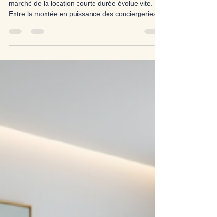
Le guide indispensable des propriétaires. Le
marché de la location courte durée évolue vite.
Entre la montée en puissance des conciergeries,
l’arrivée des nouvelles réglementations locales,
l’inflation qui impacte le comportement des
voyageurs et la concurrence de plus en plus forte
sur Airbnb, Booking ou Abritel, augmenter son
taux de réservation en 2026 est devenu un
véritable enjeu stratégique . Bonne nouvelle : en
2026, les leviers de performance sont clairs. Ils
reposent