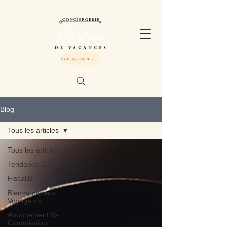
CONTACTEZ NOUS
Blog
Tous les articles
Tous les articles
Tendance 2026
Fiscalité
Bienvenue aux
Voyageurs
Abonnement Vs
Commission