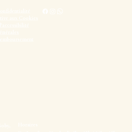
confidentialité
ative aux Cookies
conciergerie@parfum-vacances.fr
'accessibilité
07.52.02.31.06
énérales
 remboursement
Horaires
Goby,