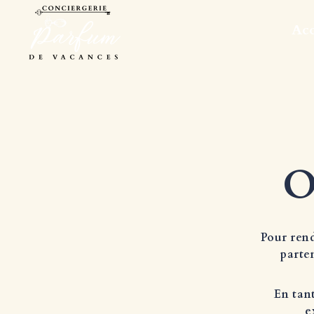
Acc
O
Pour rend
parte
En tant
e