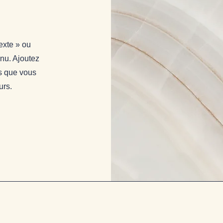
exte » ou
enu. Ajoutez
ns que vous
urs.