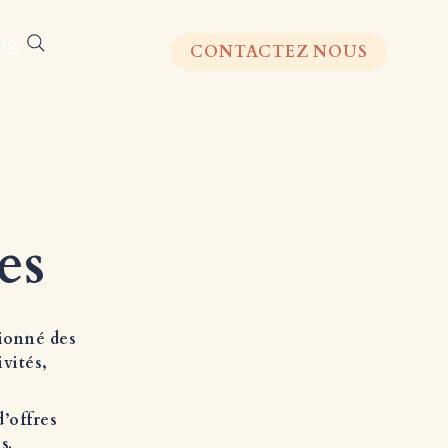
og
CONTACTEZ NOUS
es
tionné des
vités,
d’offres
s.