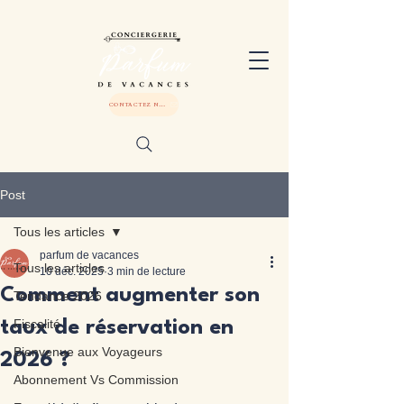
CONTACTEZ NOUS
Post
Tous les articles
parfum de vacances
Tous les articles
10 déc. 2025
3 min de lecture
Comment augmenter son
Tendance 2026
Fiscalité
taux de réservation en
Bienvenue aux Voyageurs
2026 ?
Abonnement Vs Commission