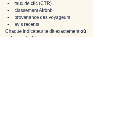
taux de clic (CTR)
classement Airbnb
provenance des voyageurs
avis récents
Chaque indicateur te dit exactement 
où 
agir en priorité
.
Conclusion :
Augmenter son taux de réservation 
en 2026 n’est pas une question de 
chance, mais de stratégie.
Les logements qui réussissent le mieux 
sont ceux qui :
offrent une expérience forte
affichent un style marqué
utilisent une tarification dynamique